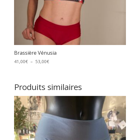
Brassière Vénusia
Plage
41,00
€
–
53,00
€
de
prix :
41,00€
Produits similaires
à
53,00€