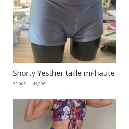
Shorty Yesther taille mi-haute
Plage
32,00
€
–
44,00
€
de
prix :
32,00€
à
44,00€