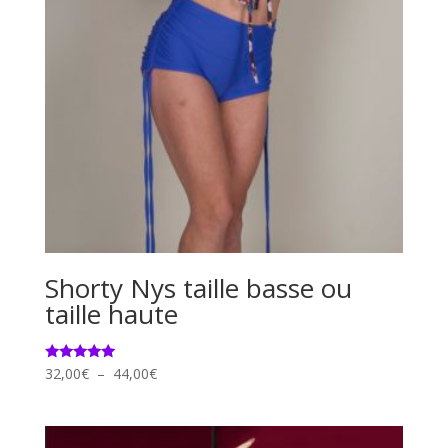
Shorty Nys taille basse ou
taille haute
Plage
Note
32,00
€
–
44,00
€
5.00
de
sur 5
prix :
32,00€