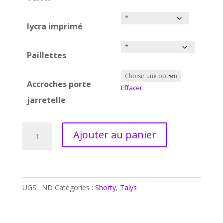
lycra imprimé
Paillettes
Accroches porte
Effacer
jarretelle
quantité
Ajouter au panier
de
Shorty
Talys
taille
UGS :
ND
Catégories :
Shorty
,
Talys
haute
ou
taille