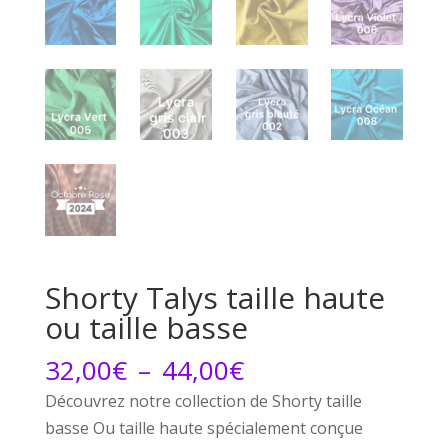
Shorty Talys taille haute
ou taille basse
Plage
32,00
€
–
44,00
€
de
Découvrez notre collection de Shorty taille
prix :
basse Ou taille haute spécialement conçue