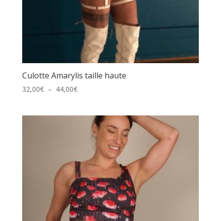
Culotte Amarylis taille haute
Plage
32,00
€
–
44,00
€
de
prix :
32,00€
à
44,00€