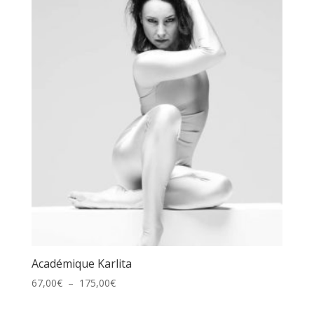
10,00€
à
200,00€
Académique Karlita
Plage
67,00
€
–
175,00
€
de