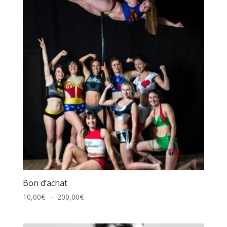
Bon d’achat
Plage
10,00
€
–
200,00
€
de
prix :