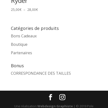
Ryder
Plage
25,00
€
–
28,00
€
de
prix :
25,00€
Catégories de produits
à
Bons Cadeaux
28,00€
Boutique
Partenaires
Bonus
CORRESPONDANCE DES TAILLES
Une réalisation
Webdesign Graphiste
| © 2019 Pole