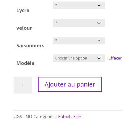
Lycra
velour
Saisonniers
Effacer
Modèle
quantité
Ajouter au panier
de
Shorty
/
Esméralda
UGS :
ND
Catégories :
Enfant
,
Fille
/
Mérida