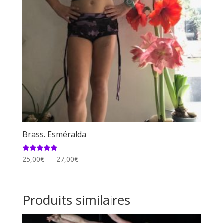
Brass. Esméralda
Plage
Note
25,00
€
–
27,00
€
5.00
de
sur 5
prix :
25,00€
Produits similaires
à
27,00€