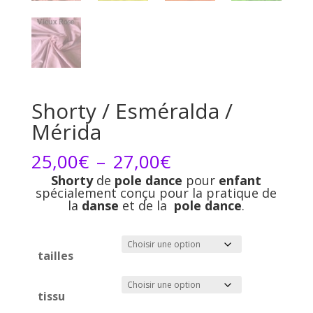
Shorty / Esméralda /
Mérida
Plage
25,00
€
–
27,00
€
de
Shorty
de
pole dance
pour
enfant
spécialement conçu pour la pratique de
prix :
la
danse
et de la
pole dance
.
25,00€
à
27,00€
tailles
tissu