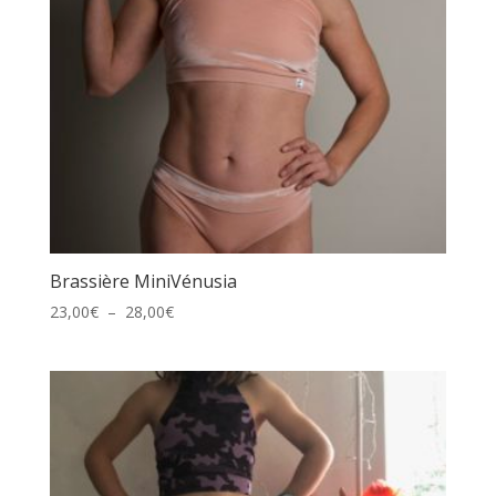
Brassière MiniVénusia
Plage
23,00
€
–
28,00
€
de
prix :
23,00€
à
28,00€