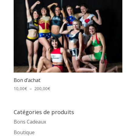
Bon d’achat
Plage
10,00
€
–
200,00
€
de
prix :
10,00€
Catégories de produits
à
Bons Cadeaux
200,00€
Boutique