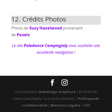
12. Crédits Photos
Photo de
Suzy Hazelwood
provenant
de
Pexels
Le site
Poledance Camymyjoly
vous souhaite une
excellente navigation !
Une réalisation
Webdesign Graphiste
| © 2019 Pole
dance CamymyJoly. Tous droits réservés. |
Politique de
confidentialité
|
Mentions Légales
|
CGV