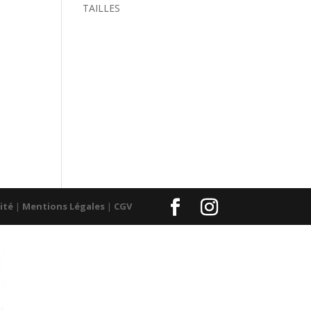
TAILLES
ité
|
Mentions Légales
|
CGV