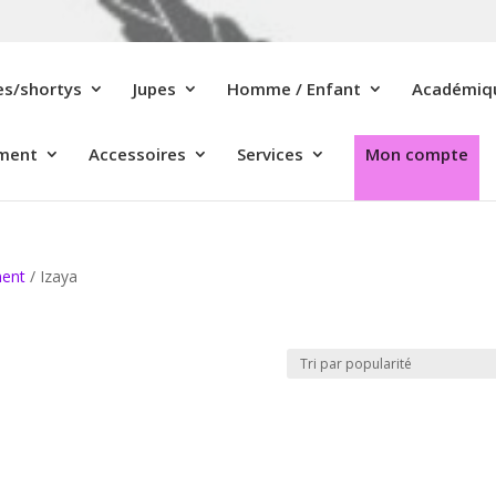
es/shortys
Jupes
Homme / Enfant
Académiqu
ement
Accessoires
Services
Mon compte
ment
/ Izaya