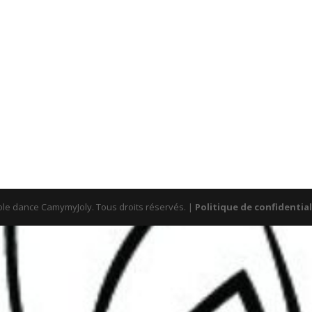
le dance CamymyJoly. Tous droits réservés. |
Politique de confidential