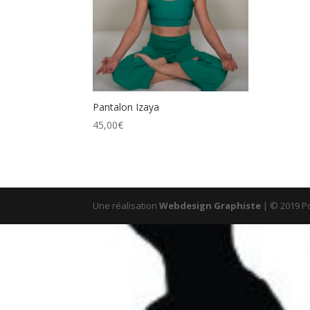
Pantalon Izaya
45,00
€
Une réalisation
Webdesign Graphiste
| © 2019 Po