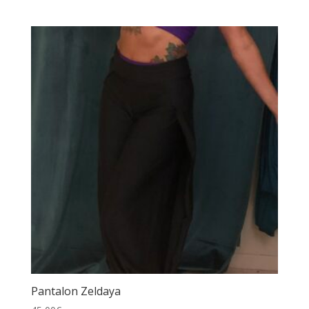
de
prix :
32,00€
à
44,00€
Pantalon Zeldaya