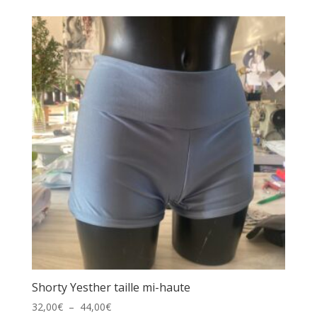
prix :
32,00€
à
44,00€
Shorty Yesther taille mi-haute
Plage
32,00
€
–
44,00
€