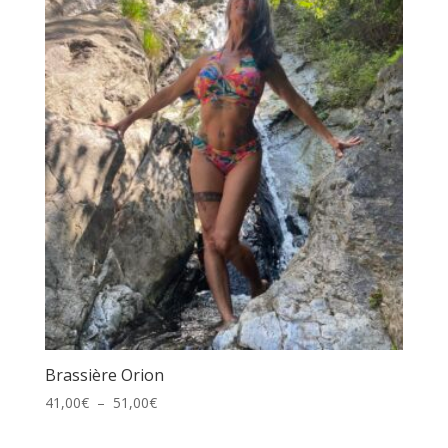
83,00€
à
99,00€
Brassière Orion
Plage
41,00
€
–
51,00
€
de
prix :