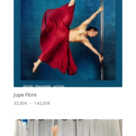
Jupe Flore
Plage
33,00
€
–
142,00
€
de
prix :
33,00€
à