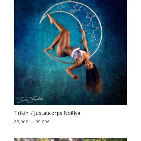
à
51,00€
Trikini / Justaucorps Noêlya
Plage
83,00
€
–
99,00
€
de
prix :