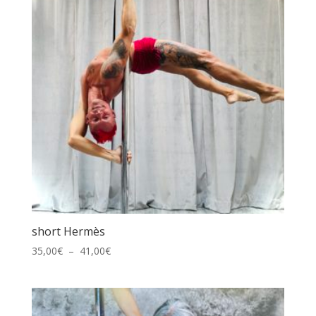
142,00€
short Hermès
Plage
35,00
€
–
41,00
€
de
prix :
35,00€
à