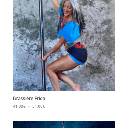
41,00€
Brassière Frida
Plage
41,00
€
–
51,00
€
de
prix :
41,00€