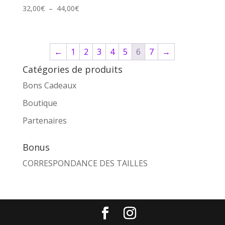
Plage
32,00
€
–
44,00
€
de
prix :
32,00€
←
1
2
3
4
5
6
7
→
à
44,00€
Catégories de produits
Bons Cadeaux
Boutique
Partenaires
Bonus
CORRESPONDANCE DES TAILLES