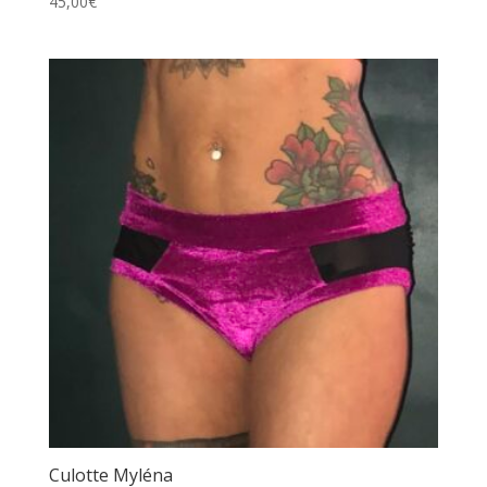
45,00
€
Culotte Myléna