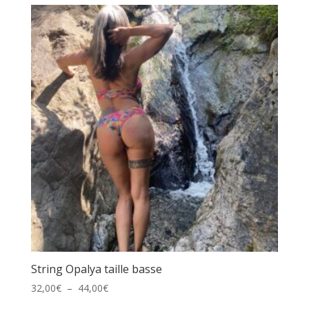
41,00€
à
51,00€
String Opalya taille basse
Plage
32,00
€
–
44,00
€
de